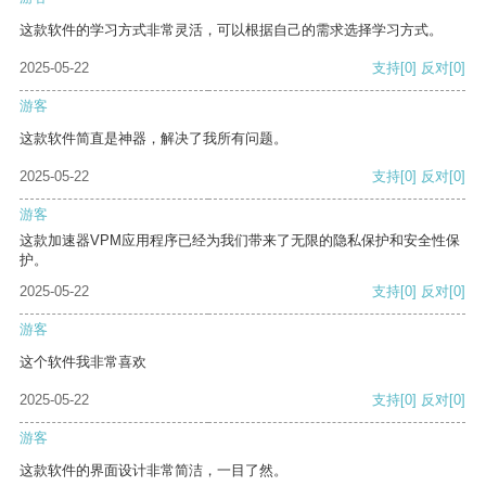
这款软件的学习方式非常灵活，可以根据自己的需求选择学习方式。
2025-05-22
支持
[0]
反对
[0]
游客
这款软件简直是神器，解决了我所有问题。
2025-05-22
支持
[0]
反对
[0]
游客
这款加速器VPM应用程序已经为我们带来了无限的隐私保护和安全性保
护。
2025-05-22
支持
[0]
反对
[0]
游客
这个软件我非常喜欢
2025-05-22
支持
[0]
反对
[0]
游客
这款软件的界面设计非常简洁，一目了然。