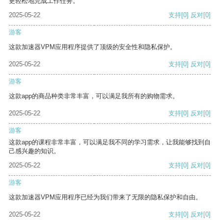
更轻松地完成工作任务。
2025-05-22
支持
[0]
反对
[0]
游客
这款加速器VPM应用程序提供了顶级的安全性和隐私保护。
2025-05-22
支持
[0]
反对
[0]
游客
这款app的商品种类非常丰富，可以满足我所有的购物需求。
2025-05-22
支持
[0]
反对
[0]
游客
这款app的课程非常丰富，可以满足我不同的学习需求，让我能够找到自
己感兴趣的知识。
2025-05-22
支持
[0]
反对
[0]
游客
这款加速器VPM应用程序已经为我们带来了无限的隐私保护和自由。
2025-05-22
支持
[0]
反对
[0]