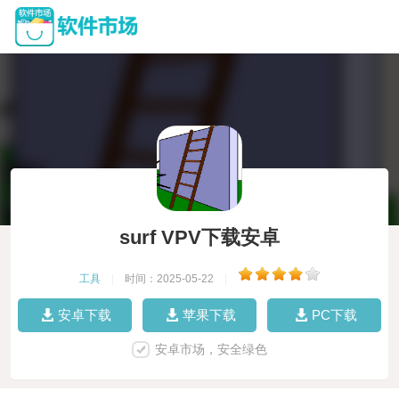
surf VPV下载安卓
工具
|
时间：2025-05-22
|
安卓下载
苹果下载
PC下载
安卓市场，安全绿色