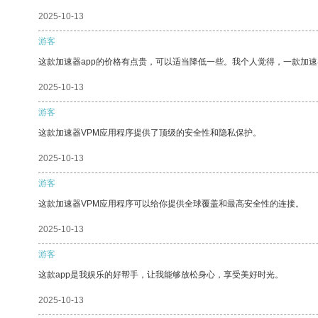
2025-10-13
游客
这款加速器app的价格有点贵，可以适当降低一些。我个人觉得，一款加速
2025-10-13
游客
这款加速器VPM应用程序提供了顶级的安全性和隐私保护。
2025-10-13
游客
这款加速器VPM应用程序可以给你提供全球覆盖和最高安全性的连接。
2025-10-13
游客
这款app是我娱乐的好帮手，让我能够放松身心，享受美好时光。
2025-10-13