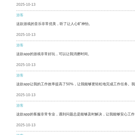
2025-10-13
游客
这款游戏的音乐非常优美，听了让人心旷神怡。
2025-10-13
游客
这款app的游戏非常好玩，可以让我消磨时间。
2025-10-13
游客
这款app让我的工作效率提高了50%，让我能够更轻松地完成工作任务。
2025-10-13
游客
这款app的客服非常专业，遇到问题总是能够及时解决，让我能够安心工作
2025-10-13