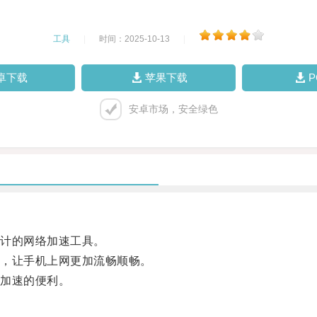
工具
|
时间：2025-10-13
|
卓下载
苹果下载
安卓市场，安全绿色
计的网络加速工具。
，让手机上网更加流畅顺畅。
加速的便利。