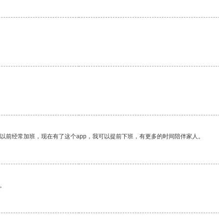
我以前经常加班，现在有了这个app，我可以提前下班，有更多的时间陪伴家人。
。