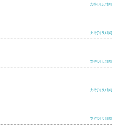
支持
[0]
反对
[0]
支持
[0]
反对
[0]
支持
[0]
反对
[0]
支持
[0]
反对
[0]
支持
[0]
反对
[0]