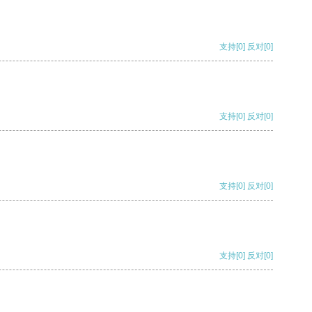
支持
[0]
反对
[0]
支持
[0]
反对
[0]
支持
[0]
反对
[0]
支持
[0]
反对
[0]