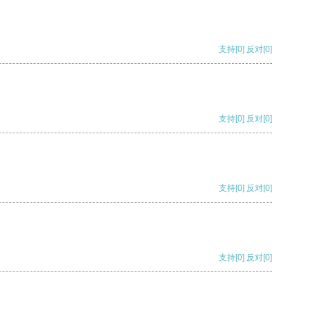
支持
[0]
反对
[0]
支持
[0]
反对
[0]
支持
[0]
反对
[0]
支持
[0]
反对
[0]