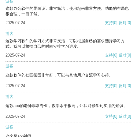
游客
这款办公软件的界面设计非常简洁，使用起来非常方便。功能的布局也
很合理，一目了然。
2025-07-24
支持
[0]
反对
[0]
游客
这款学习软件的学习方式非常灵活，可以根据自己的需求选择学习方
式。我可以根据自己的时间安排学习进度。
2025-07-24
支持
[0]
反对
[0]
游客
这款软件的社区氛围非常好，可以与其他用户交流学习心得。
2025-07-24
支持
[0]
反对
[0]
游客
这款app的老师非常专业，教学水平很高，让我能够学到实用的知识。
2025-07-24
支持
[0]
反对
[0]
游客
这个是app神器