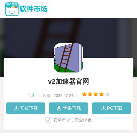
v2加速器官网
工具
|
时间：2025-07-24
|
安卓下载
苹果下载
PC下载
安卓市场，安全绿色