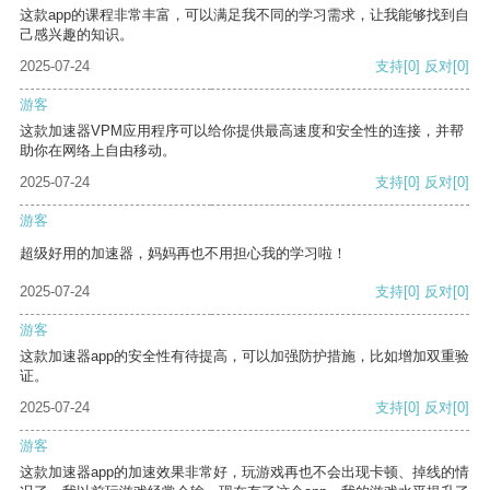
这款app的课程非常丰富，可以满足我不同的学习需求，让我能够找到自
己感兴趣的知识。
2025-07-24
支持
[0]
反对
[0]
游客
这款加速器VPM应用程序可以给你提供最高速度和安全性的连接，并帮
助你在网络上自由移动。
2025-07-24
支持
[0]
反对
[0]
游客
超级好用的加速器，妈妈再也不用担心我的学习啦！
2025-07-24
支持
[0]
反对
[0]
游客
这款加速器app的安全性有待提高，可以加强防护措施，比如增加双重验
证。
2025-07-24
支持
[0]
反对
[0]
游客
这款加速器app的加速效果非常好，玩游戏再也不会出现卡顿、掉线的情