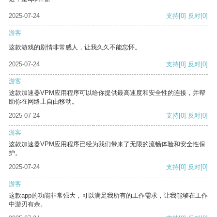
2025-07-24
支持
[0]
反对
[0]
游客
这款游戏的剧情非常感人，让我久久不能忘怀。
2025-07-24
支持
[0]
反对
[0]
游客
这款加速器VPM应用程序可以给你提供最高速度和安全性的连接，并帮
助你在网络上自由移动。
2025-07-24
支持
[0]
反对
[0]
游客
这款加速器VPM应用程序已经为我们带来了无限的流畅体验和安全性保
护。
2025-07-24
支持
[0]
反对
[0]
游客
这款app的功能非常强大，可以满足我所有的工作需求，让我能够在工作
中游刃有余。