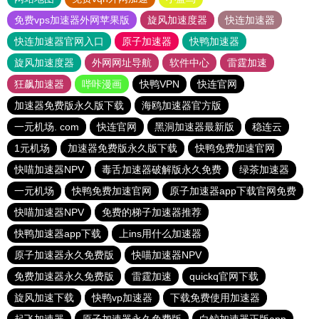
免费vps加速器外网苹果版
旋风加速度器
快连加速器
快连加速器官网入口
原子加速器
快鸭加速器
旋风加速度器
外网网址导航
软件中心
雷霆加速
狂飙加速器
哔咔漫画
快鸭VPN
快连官网
加速器免费版永久版下载
海鸥加速器官方版
一元机场. com
快连官网
黑洞加速器最新版
稳连云
1元机场
加速器免费版永久版下载
快鸭免费加速官网
快喵加速器NPV
毒舌加速器破解版永久免费
绿茶加速器
一元机场
快鸭免费加速官网
原子加速器app下载官网免费
快喵加速器NPV
免费的梯子加速器推荐
快鸭加速器app下载
上ins用什么加速器
原子加速器永久免费版
快喵加速器NPV
免费加速器永久免费版
雷霆加速
quickq官网下载
旋风加速下载
快鸭vp加速器
下载免费使用加速器