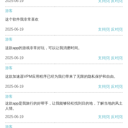
2025-06-19
支持
[0]
反对
[0]
游客
这个软件我非常喜欢
2025-06-19
支持
[0]
反对
[0]
游客
这款app的游戏非常好玩，可以让我消磨时间。
2025-06-19
支持
[0]
反对
[0]
游客
这款加速器VPM应用程序已经为我们带来了无限的隐私保护和自由。
2025-06-19
支持
[0]
反对
[0]
游客
这款app是我旅行的好帮手，让我能够轻松找到目的地，了解当地的风土
人情。
2025-06-19
支持
[0]
反对
[0]
游客