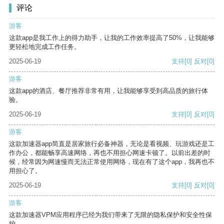
评论
游客
这款app是我工作上的得力助手，让我的工作效率提高了50%，让我能够
更轻松地完成工作任务。
2025-06-19
支持
[0]
反对
[0]
游客
这款app的酒店、餐厅推荐非常有用，让我能够享受到高品质的旅行体
验。
2025-06-19
支持
[0]
反对
[0]
游客
这款加速器app简直是居家旅行必备神器，无论是看视频、玩游戏还是工
作办公，都能畅享高速网络，再也不用担心网速卡顿了。以前出差的时
候，经常因为网速慢而无法正常使用网络，现在有了这个app，我再也不
用担心了。
2025-06-19
支持
[0]
反对
[0]
游客
这款加速器VPM应用程序已经为我们带来了无限的隐私保护和安全性保
护。