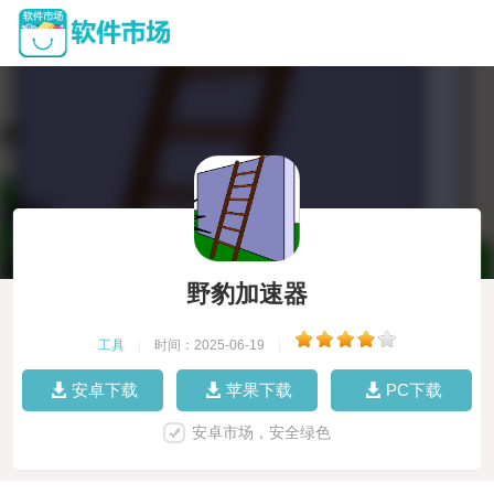
野豹加速器
工具
|
时间：2025-06-19
|
安卓下载
苹果下载
PC下载
安卓市场，安全绿色