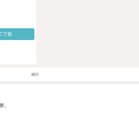
PC下载
排行
界。