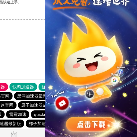
能快速上手。
支持
[0]
反对
[0]
支持
[0]
反对
[0]
速器
快鸭加速器
旋风加速度器
外网网址导航
软件中心
连官网
黑洞加速器最新版
稳连云
1元机场
加速官网
原子加速器app下载官网免费
快喵加速器NPV
版
雷霆加速
quickq官网下载
旋风加速下载
速器最新版
梯子加速器app免费永久
加速器大全